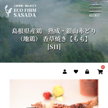
島根県産鶏 熟成・銀山赤どり
（地鶏） 香草焼き【もも】
[S11]
0