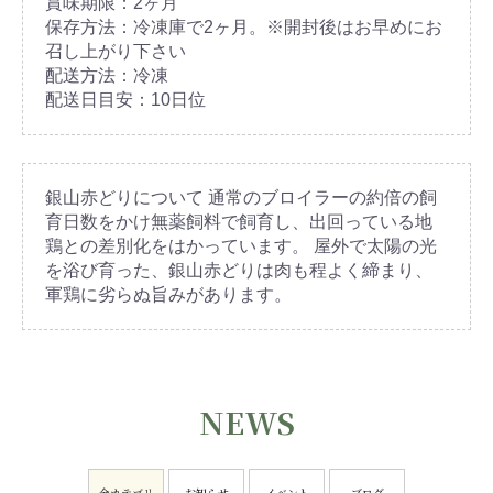
賞味期限：2ヶ月
保存方法：冷凍庫で2ヶ月。※開封後はお早めにお
召し上がり下さい
配送方法：冷凍
配送日目安：10日位
銀山赤どりについて 通常のブロイラーの約倍の飼
育日数をかけ無薬飼料で飼育し、出回っている地
鶏との差別化をはかっています。 屋外で太陽の光
を浴び育った、銀山赤どりは肉も程よく締まり、
軍鶏に劣らぬ旨みがあります。
NEWS
全カテゴリ
お知らせ
イベント
ブログ